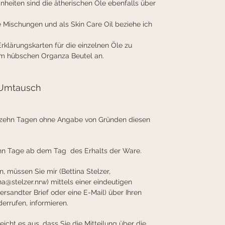
inheiten sind die ätherischen Öle ebenfalls über 
e Mischungen und als Skin Care Oil beziehe ich 
Erklärungskarten für die einzelnen Öle zu 
m hübschen Organza Beutel an.
 Umtausch
erzehn Tagen ohne Angabe von Gründen diesen 
ehn Tage ab dem Tag  des Erhalts der Ware.
 müssen Sie mir (Bettina Stelzer, 
ina@stelzer.nrw) mittels einer eindeutigen 
versandter Brief oder eine E-Mail) über Ihren 
errufen, informieren.
icht es aus, dass Sie die Mitteilung über die 