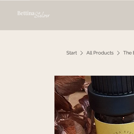
Start
All Products
The 